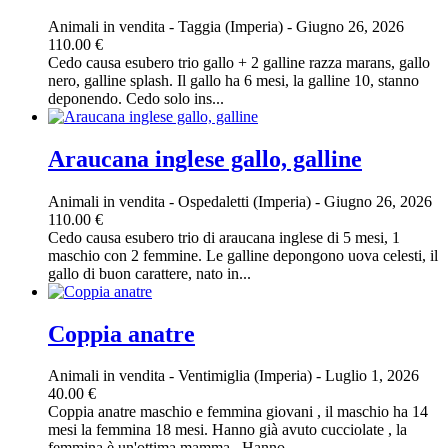
Animali in vendita
-
Taggia (Imperia)
-
Giugno 26, 2026
110.00 €
Cedo causa esubero trio gallo + 2 galline razza marans, gallo
nero, galline splash. Il gallo ha 6 mesi, la galline 10, stanno
deponendo. Cedo solo ins...
Araucana inglese gallo, galline
Animali in vendita
-
Ospedaletti (Imperia)
-
Giugno 26, 2026
110.00 €
Cedo causa esubero trio di araucana inglese di 5 mesi, 1
maschio con 2 femmine. Le galline depongono uova celesti, il
gallo di buon carattere, nato in...
Coppia anatre
Animali in vendita
-
Ventimiglia (Imperia)
-
Luglio 1, 2026
40.00 €
Coppia anatre maschio e femmina giovani , il maschio ha 14
mesi la femmina 18 mesi. Hanno già avuto cucciolate , la
femmina è un'ottima mamma . Hanno ...