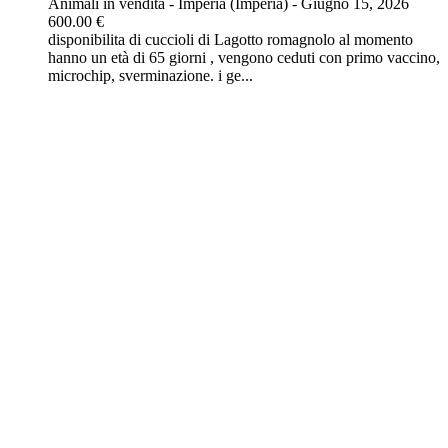
Animali in vendita
-
Imperia (Imperia)
-
Giugno 15, 2026
600.00 €
disponibilita di cuccioli di Lagotto romagnolo al momento
hanno un età di 65 giorni , vengono ceduti con primo vaccino,
microchip, sverminazione. i ge...