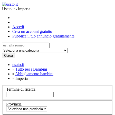
Usato.it - Imperia
Accedi
Crea un account gratuito
Pubblica il tuo annuncio gratuitamente
Cerca
usato.it
»
Tutto per i Bambini
»
Abbigliamento bambini
»
Imperia
Termine di ricerca
Provincia